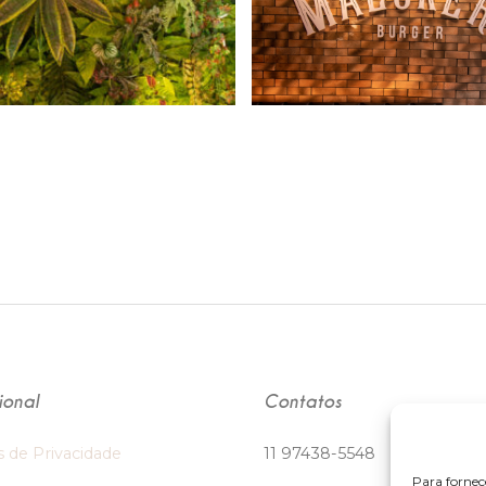
cional
Contatos
s de Privacidade
11 97438-5548
Para fornec